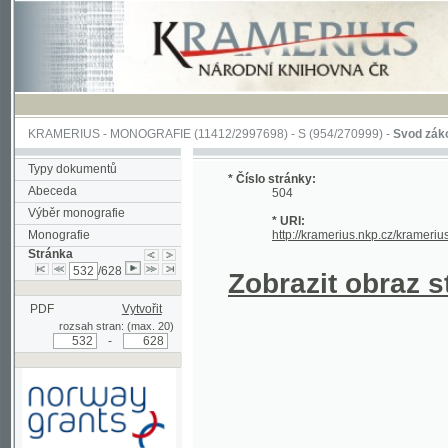
KRAMERIUS
-
MONOGRAFIE
(11412/2997698) -
S (954/270999)
-
Svod zákonův sl
Typy dokumentů
* Číslo stránky:
Abeceda
504
Výběr monografie
* URI:
Monografie
http://kramerius.nkp.cz/kramerius/han
Stránka
/628
Zobrazit obraz strá
PDF
Vytvořit
rozsah stran: (max. 20)
-
Podpořeno grantem z Norska
prostřednictvím Norského