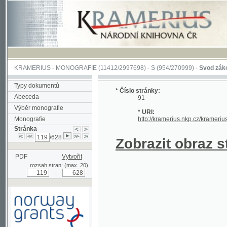
KRAMERIUS
-
MONOGRAFIE
(11412/2997698) -
S (954/270999)
-
Svod zákonův sl
Typy dokumentů
* Číslo stránky:
Abeceda
91
Výběr monografie
* URI:
Monografie
http://kramerius.nkp.cz/kramerius/han
Stránka
/628
Zobrazit obraz strá
PDF
Vytvořit
rozsah stran: (max. 20)
-
Podpořeno grantem z Norska
prostřednictvím Norského