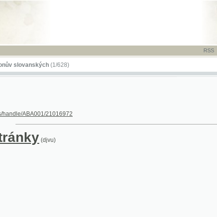
RSS
-
TISK
-
NÁP
ovanských
(1/628)
dle/ABA001/21016972
nky
(djvu)