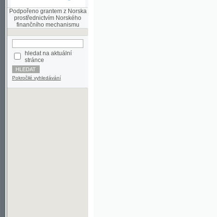
finančního mechanismu
hledat na aktuální
stránce
Pokročilé vyhledávání
©2003-2010
Developed
under GNU GPL
by
Qbizm
,
NKČR
and
KNAV