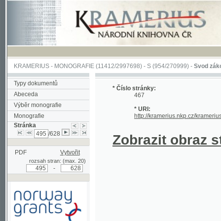
KRAMERIUS
-
MONOGRAFIE
(11412/2997698) -
S (954/270999)
-
Svod zákonův sl
Typy dokumentů
* Číslo stránky:
Abeceda
467
Výběr monografie
* URI:
Monografie
http://kramerius.nkp.cz/kramerius/han
Stránka
/628
Zobrazit obraz strá
PDF
Vytvořit
rozsah stran: (max. 20)
-
Podpořeno grantem z Norska
prostřednictvím Norského