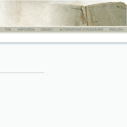
OVĚDA
-
ODKAZY
-
ALTERNATIVNÍ VYHLEDÁVÁNÍ
-
ENGLISH