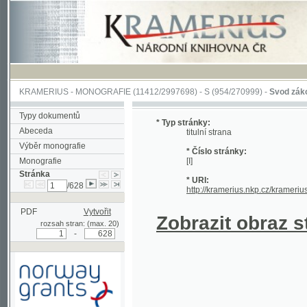
KRAMERIUS
-
MONOGRAFIE
(11412/2997698) -
S (954/270999)
-
Svod zákonův sl
Typy dokumentů
* Typ stránky:
Abeceda
titulní strana
Výběr monografie
* Číslo stránky:
Monografie
[I]
Stránka
* URI:
/628
http://kramerius.nkp.cz/kramerius/han
PDF
Vytvořit
Zobrazit obraz strá
rozsah stran: (max. 20)
-
Podpořeno grantem z Norska
prostřednictvím Norského