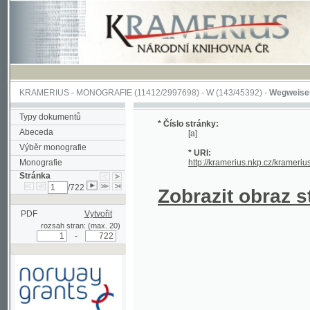
KRAMERIUS
-
MONOGRAFIE
(11412/2997698) -
W (143/45392)
-
Wegweiser durch 
Typy dokumentů
* Číslo stránky:
Abeceda
[a]
Výběr monografie
* URI:
Monografie
http://kramerius.nkp.cz/kramerius/hand
Stránka
/722
Zobrazit obraz strá
PDF
Vytvořit
rozsah stran: (max. 20)
-
Podpořeno grantem z Norska
prostřednictvím Norského