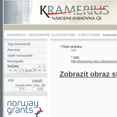
KRAMERIUS
-
MONOGRAFIE
(11412/2997698) -
S (954/270999)
-
Svod zákonův sl
Typy dokumentů
* Číslo stránky:
Abeceda
147
Výběr monografie
* URI:
Monografie
http://kramerius.nkp.cz/kramerius/han
Stránka
/628
Zobrazit obraz strá
PDF
Vytvořit
rozsah stran: (max. 20)
-
Podpořeno grantem z Norska
prostřednictvím Norského