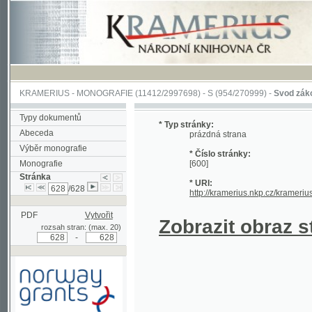
KRAMERIUS
-
MONOGRAFIE
(11412/2997698) -
S (954/270999)
-
Svod zákonův sl
Typy dokumentů
* Typ stránky:
Abeceda
prázdná strana
Výběr monografie
* Číslo stránky:
Monografie
[600]
Stránka
* URI:
/628
http://kramerius.nkp.cz/kramerius/han
PDF
Vytvořit
Zobrazit obraz strá
rozsah stran: (max. 20)
-
Podpořeno grantem z Norska
prostřednictvím Norského