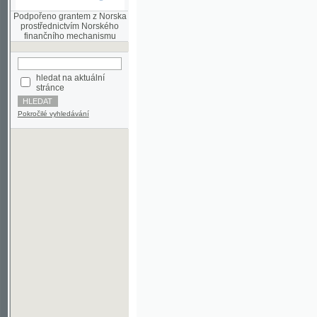
finančního mechanismu
hledat na aktuální
stránce
Pokročilé vyhledávání
©2003-2010
Developed
under GNU GPL
by
Qbizm
,
NKČR
and
KNAV