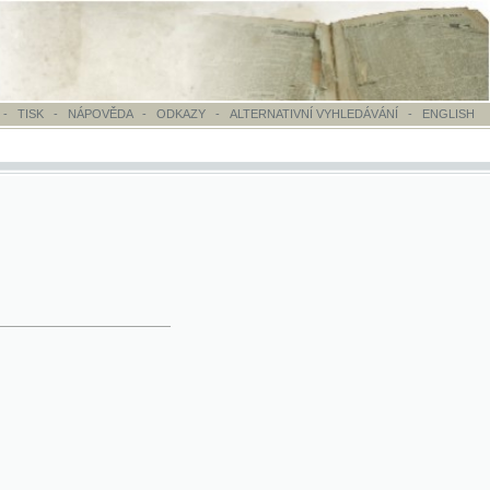
OVĚDA
-
ODKAZY
-
ALTERNATIVNÍ VYHLEDÁVÁNÍ
-
ENGLISH