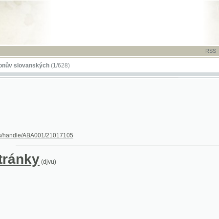
RSS
-
TISK
-
NÁP
ovanských
(1/628)
dle/ABA001/21017105
nky
(djvu)