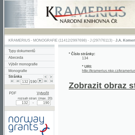
KRAMERIUS
-
MONOGRAFIE
(11412/2997698) -
J (297/76113)
-
J.A. Komenského Laby
Typy dokumentů
* Číslo stránky:
Abeceda
134
Výběr monografie
* URI:
Monografie
http://kramerius.nkp.cz/kramerius/hand
Stránka
/190
Zobrazit obraz strá
PDF
Vytvořit
rozsah stran: (max. 20)
-
Podpořeno grantem z Norska
prostřednictvím Norského