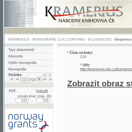
KRAMERIUS
-
MONOGRAFIE
(11412/2997698) -
W (143/45392)
-
Wegweiser durch 
Typy dokumentů
* Číslo stránky:
Abeceda
210
Výběr monografie
* URI:
Monografie
http://kramerius.nkp.cz/kramerius/hand
Stránka
/722
Zobrazit obraz strá
PDF
Vytvořit
rozsah stran: (max. 20)
-
Podpořeno grantem z Norska
prostřednictvím Norského