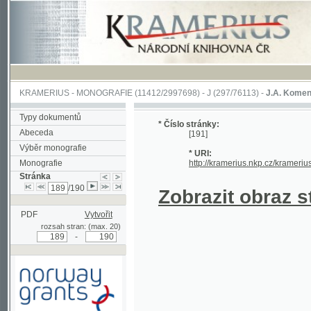
KRAMERIUS
-
MONOGRAFIE
(11412/2997698) -
J (297/76113)
-
J.A. Komenského Laby
Typy dokumentů
* Číslo stránky:
Abeceda
[191]
Výběr monografie
* URI:
Monografie
http://kramerius.nkp.cz/kramerius/hand
Stránka
/190
Zobrazit obraz strá
PDF
Vytvořit
rozsah stran: (max. 20)
-
Podpořeno grantem z Norska
prostřednictvím Norského