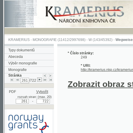
KRAMERIUS
-
MONOGRAFIE
(11412/2997698) -
W (143/45392)
-
Wegweiser durch 
Typy dokumentů
* Číslo stránky:
Abeceda
249
Výběr monografie
* URI:
Monografie
http://kramerius.nkp.cz/kramerius/hand
Stránka
/722
Zobrazit obraz strá
PDF
Vytvořit
rozsah stran: (max. 20)
-
Podpořeno grantem z Norska
prostřednictvím Norského