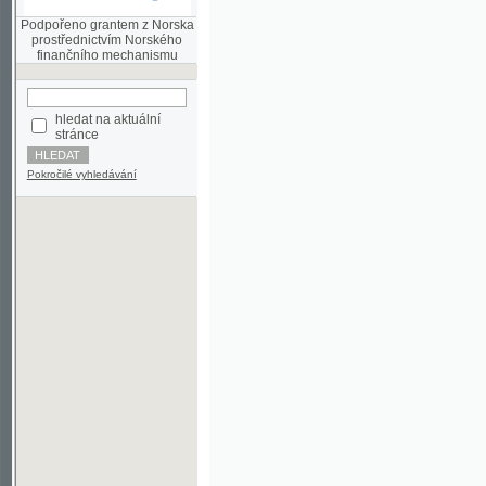
finančního mechanismu
hledat na aktuální
stránce
Pokročilé vyhledávání
©2003-2010
Developed
under GNU GPL
by
Qbizm
,
NKČR
and
KNAV