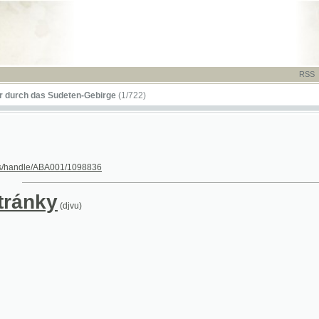
RSS
-
TISK
-
NÁP
das Sudeten-Gebirge
(1/722)
le/ABA001/1098836
nky
(djvu)