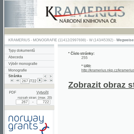
KRAMERIUS
-
MONOGRAFIE
(11412/2997698) -
W (143/45392)
-
Wegweiser durch 
Typy dokumentů
* Číslo stránky:
Abeceda
255
Výběr monografie
* URI:
Monografie
http://kramerius.nkp.cz/kramerius/hand
Stránka
/722
Zobrazit obraz strá
PDF
Vytvořit
rozsah stran: (max. 20)
-
Podpořeno grantem z Norska
prostřednictvím Norského