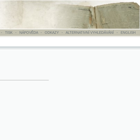
OVĚDA
-
ODKAZY
-
ALTERNATIVNÍ VYHLEDÁVÁNÍ
-
ENGLISH