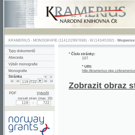
KRAMERIUS
-
MONOGRAFIE
(11412/2997698) -
W (143/45392)
-
Wegweiser durch 
Typy dokumentů
* Číslo stránky:
Abeceda
107
Výběr monografie
* URI:
Monografie
http://kramerius.nkp.cz/kramerius/hand
Stránka
/722
Zobrazit obraz strá
PDF
Vytvořit
rozsah stran: (max. 20)
-
Podpořeno grantem z Norska
prostřednictvím Norského