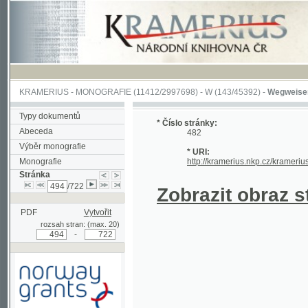
KRAMERIUS
-
MONOGRAFIE
(11412/2997698) -
W (143/45392)
-
Wegweiser durch 
Typy dokumentů
* Číslo stránky:
Abeceda
482
Výběr monografie
* URI:
Monografie
http://kramerius.nkp.cz/kramerius/hand
Stránka
/722
Zobrazit obraz strá
PDF
Vytvořit
rozsah stran: (max. 20)
-
Podpořeno grantem z Norska
prostřednictvím Norského