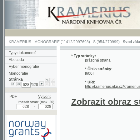
KRAMERIUS
-
MONOGRAFIE
(11412/2997698) -
S (954/270999)
-
Svod zákonův sl
Typy dokumentů
* Typ stránky:
Abeceda
prázdná strana
Výběr monografie
* Číslo stránky:
Monografie
[600]
Stránka
* URI:
/628
http://kramerius.nkp.cz/kramerius/han
PDF
Vytvořit
Zobrazit obraz strá
rozsah stran: (max. 20)
-
Podpořeno grantem z Norska
prostřednictvím Norského