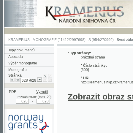
KRAMERIUS
-
MONOGRAFIE
(11412/2997698) -
S (954/270999)
-
Svod zákonův sl
Typy dokumentů
* Typ stránky:
Abeceda
prázdná strana
Výběr monografie
* Číslo stránky:
Monografie
[600]
Stránka
* URI:
/628
http://kramerius.nkp.cz/kramerius/han
PDF
Vytvořit
Zobrazit obraz strá
rozsah stran: (max. 20)
-
Podpořeno grantem z Norska
prostřednictvím Norského