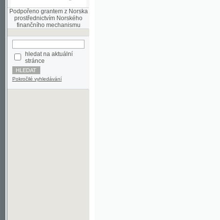
finančního mechanismu
hledat na aktuální
stránce
Pokročilé vyhledávání
©2003-2010
Developed
under GNU GPL
by
Qbizm
,
NKČR
and
KNAV