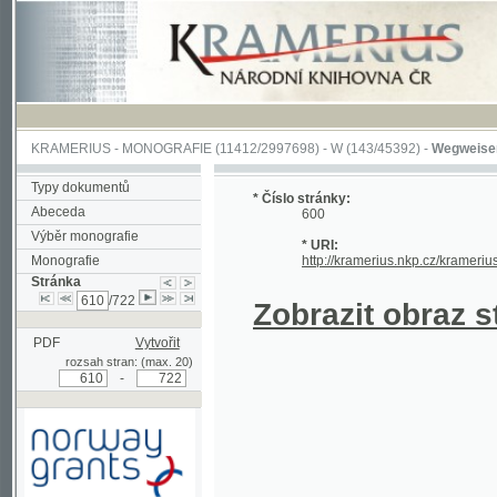
KRAMERIUS
-
MONOGRAFIE
(11412/2997698) -
W (143/45392)
-
Wegweiser durch 
Typy dokumentů
* Číslo stránky:
Abeceda
600
Výběr monografie
* URI:
Monografie
http://kramerius.nkp.cz/kramerius/hand
Stránka
/722
Zobrazit obraz strá
PDF
Vytvořit
rozsah stran: (max. 20)
-
Podpořeno grantem z Norska
prostřednictvím Norského