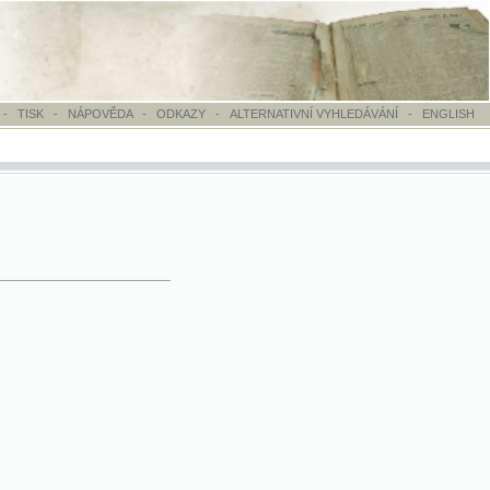
OVĚDA
-
ODKAZY
-
ALTERNATIVNÍ VYHLEDÁVÁNÍ
-
ENGLISH