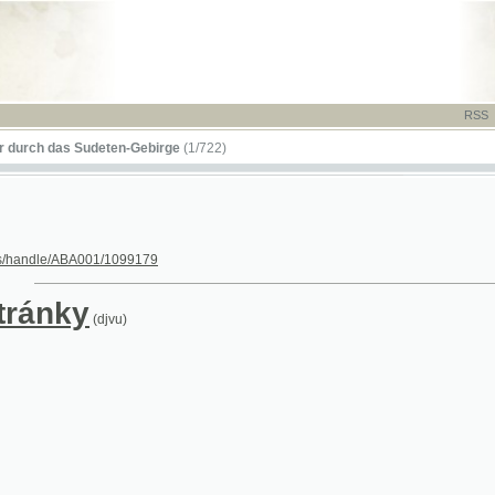
RSS
-
TISK
-
NÁP
das Sudeten-Gebirge
(1/722)
le/ABA001/1099179
nky
(djvu)