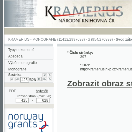
KRAMERIUS
-
MONOGRAFIE
(11412/2997698) -
S (954/270999)
-
Svod zákonův sl
Typy dokumentů
* Číslo stránky:
Abeceda
397
Výběr monografie
* URI:
Monografie
http://kramerius.nkp.cz/kramerius/han
Stránka
/628
Zobrazit obraz strá
PDF
Vytvořit
rozsah stran: (max. 20)
-
Podpořeno grantem z Norska
prostřednictvím Norského