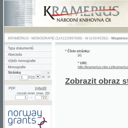
KRAMERIUS
-
MONOGRAFIE
(11412/2997698) -
W (143/45392)
-
Wegweiser durch 
Typy dokumentů
* Číslo stránky:
Abeceda
[a]
Výběr monografie
* URI:
Monografie
http://kramerius.nkp.cz/kramerius/hand
Stránka
/722
Zobrazit obraz strá
PDF
Vytvořit
rozsah stran: (max. 20)
-
Podpořeno grantem z Norska
prostřednictvím Norského