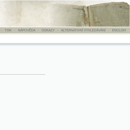
OVĚDA
-
ODKAZY
-
ALTERNATIVNÍ VYHLEDÁVÁNÍ
-
ENGLISH