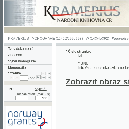
KRAMERIUS
-
MONOGRAFIE
(11412/2997698) -
W (143/45392)
-
Wegweiser durch 
Typy dokumentů
* Číslo stránky:
Abeceda
[a]
Výběr monografie
* URI:
Monografie
http://kramerius.nkp.cz/kramerius/hand
Stránka
/722
Zobrazit obraz strá
PDF
Vytvořit
rozsah stran: (max. 20)
-
Podpořeno grantem z Norska
prostřednictvím Norského