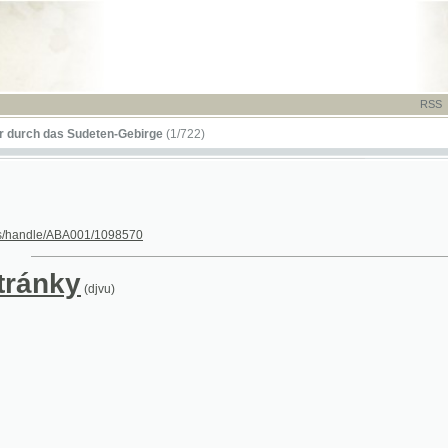
RSS
-
TISK
-
NÁP
das Sudeten-Gebirge
(1/722)
le/ABA001/1098570
nky
(djvu)