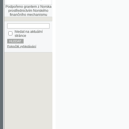
finančního mechanismu
hledat na aktuální
stránce
Pokročilé vyhledávání
©2003-2010
Developed
under GNU GPL
by
Qbizm
,
NKČR
and
KNAV