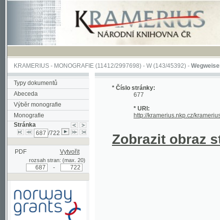
KRAMERIUS
-
MONOGRAFIE
(11412/2997698) -
W (143/45392)
-
Wegweiser durch 
Typy dokumentů
* Číslo stránky:
Abeceda
677
Výběr monografie
* URI:
Monografie
http://kramerius.nkp.cz/kramerius/hand
Stránka
/722
Zobrazit obraz strá
PDF
Vytvořit
rozsah stran: (max. 20)
-
Podpořeno grantem z Norska
prostřednictvím Norského