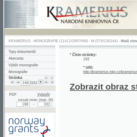
KRAMERIUS
-
MONOGRAFIE
(11412/2997698) -
M (579/130244)
-
Malá slovesnosť, 
Typy dokumentů
* Číslo stránky:
Abeceda
192
Výběr monografie
* URI:
Monografie
http://kramerius.nkp.cz/kramerius/hand
Stránka
/332
Zobrazit obraz strá
PDF
Vytvořit
rozsah stran: (max. 20)
-
Podpořeno grantem z Norska
prostřednictvím Norského