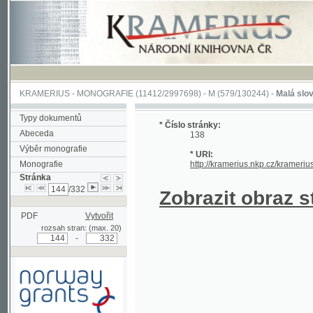
KRAMERIUS
-
MONOGRAFIE
(11412/2997698) -
M (579/130244)
-
Malá slovesnosť, 
Typy dokumentů
* Číslo stránky:
Abeceda
138
Výběr monografie
* URI:
Monografie
http://kramerius.nkp.cz/kramerius/hand
Stránka
/332
Zobrazit obraz strá
PDF
Vytvořit
rozsah stran: (max. 20)
-
Podpořeno grantem z Norska
prostřednictvím Norského