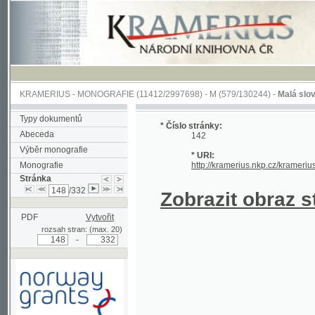
KRAMERIUS
-
MONOGRAFIE
(11412/2997698) -
M (579/130244)
-
Malá slovesnosť, 
Typy dokumentů
* Číslo stránky:
Abeceda
142
Výběr monografie
* URI:
Monografie
http://kramerius.nkp.cz/kramerius/hand
Stránka
/332
Zobrazit obraz strá
PDF
Vytvořit
rozsah stran: (max. 20)
-
Podpořeno grantem z Norska
prostřednictvím Norského