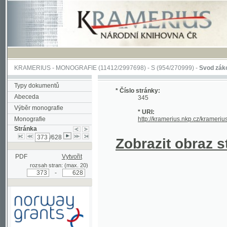
KRAMERIUS
-
MONOGRAFIE
(11412/2997698) -
S (954/270999)
-
Svod zákonův sl
Typy dokumentů
* Číslo stránky:
Abeceda
345
Výběr monografie
* URI:
Monografie
http://kramerius.nkp.cz/kramerius/han
Stránka
/628
Zobrazit obraz strá
PDF
Vytvořit
rozsah stran: (max. 20)
-
Podpořeno grantem z Norska
prostřednictvím Norského