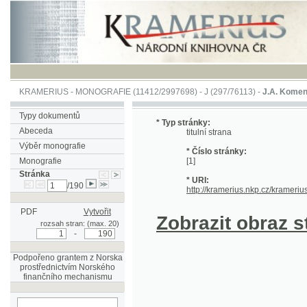
KRAMERIUS
-
MONOGRAFIE
(11412/2997698) -
J (297/76113)
-
J.A. Komenského Laby
Typy dokumentů
* Typ stránky:
Abeceda
titulní strana
Výběr monografie
* Číslo stránky:
Monografie
[1]
Stránka
* URI:
/190
http://kramerius.nkp.cz/kramerius/hand
PDF
Vytvořit
Zobrazit obraz strá
rozsah stran: (max. 20)
-
Podpořeno grantem z Norska
prostřednictvím Norského
finančního mechanismu
hledat na aktuální
stránce