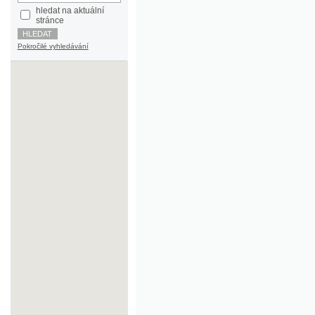
Pokročilé vyhledávání
©2003-2010
Developed
under GNU GPL
by
Qbizm
,
NKČR
and
KNAV