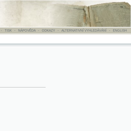
OVĚDA
-
ODKAZY
-
ALTERNATIVNÍ VYHLEDÁVÁNÍ
-
ENGLISH