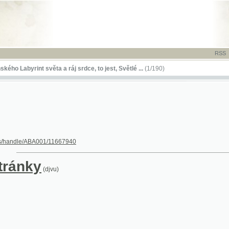
RSS
-
TISK
-
NÁP
rint světa a ráj srdce, to jest, Světlé ...
(1/190)
le/ABA001/11667940
nky
(djvu)