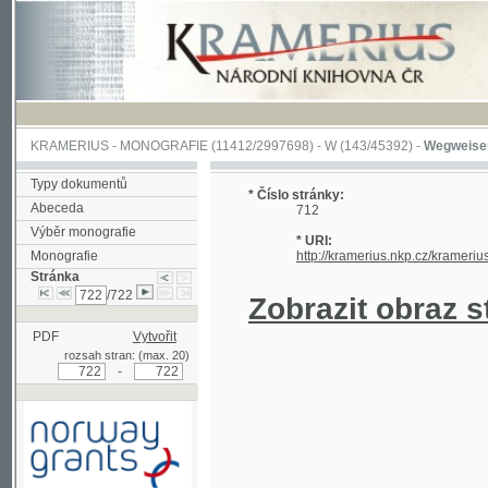
KRAMERIUS
-
MONOGRAFIE
(11412/2997698) -
W (143/45392)
-
Wegweiser durch 
Typy dokumentů
* Číslo stránky:
Abeceda
712
Výběr monografie
* URI:
Monografie
http://kramerius.nkp.cz/kramerius/hand
Stránka
/722
Zobrazit obraz strá
PDF
Vytvořit
rozsah stran: (max. 20)
-
Podpořeno grantem z Norska
prostřednictvím Norského