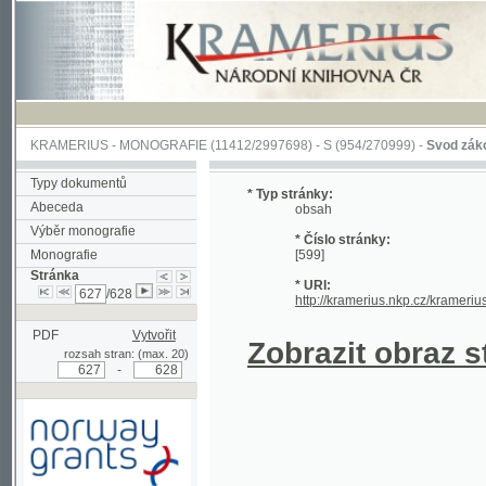
KRAMERIUS
-
MONOGRAFIE
(11412/2997698) -
S (954/270999)
-
Svod zákonův sl
Typy dokumentů
* Typ stránky:
Abeceda
obsah
Výběr monografie
* Číslo stránky:
Monografie
[599]
Stránka
* URI:
/628
http://kramerius.nkp.cz/kramerius/han
PDF
Vytvořit
Zobrazit obraz strá
rozsah stran: (max. 20)
-
Podpořeno grantem z Norska
prostřednictvím Norského