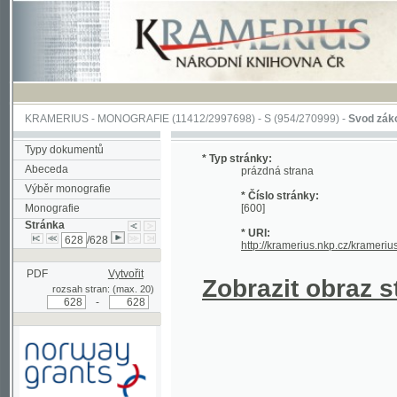
KRAMERIUS
-
MONOGRAFIE
(11412/2997698) -
S (954/270999)
-
Svod zákonův sl
Typy dokumentů
* Typ stránky:
Abeceda
prázdná strana
Výběr monografie
* Číslo stránky:
Monografie
[600]
Stránka
* URI:
/628
http://kramerius.nkp.cz/kramerius/han
PDF
Vytvořit
Zobrazit obraz strá
rozsah stran: (max. 20)
-
Podpořeno grantem z Norska
prostřednictvím Norského