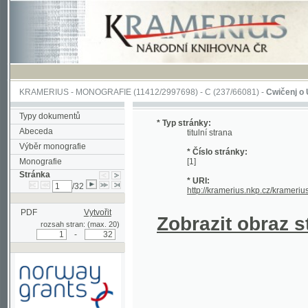
KRAMERIUS
-
MONOGRAFIE
(11412/2997698) -
C (237/66081)
-
Cwičenj o Užjwánj 
Typy dokumentů
* Typ stránky:
Abeceda
titulní strana
Výběr monografie
* Číslo stránky:
Monografie
[1]
Stránka
* URI:
/32
http://kramerius.nkp.cz/kramerius/hand
PDF
Vytvořit
Zobrazit obraz strá
rozsah stran: (max. 20)
-
Podpořeno grantem z Norska
prostřednictvím Norského