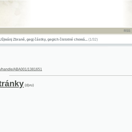
RSS
-
TISK
-
NÁP
Zbraně, gegj částky, gegich čistotné chowá...
(1/32)
le/ABA001/1381651
nky
(djvu)