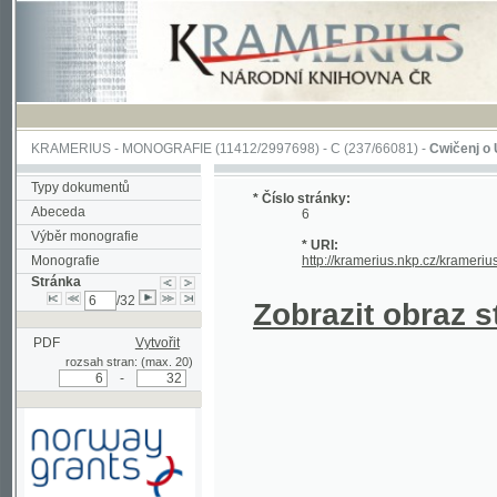
KRAMERIUS
-
MONOGRAFIE
(11412/2997698) -
C (237/66081)
-
Cwičenj o Užjwánj 
Typy dokumentů
* Číslo stránky:
Abeceda
6
Výběr monografie
* URI:
Monografie
http://kramerius.nkp.cz/kramerius/hand
Stránka
/32
Zobrazit obraz strá
PDF
Vytvořit
rozsah stran: (max. 20)
-
Podpořeno grantem z Norska
prostřednictvím Norského