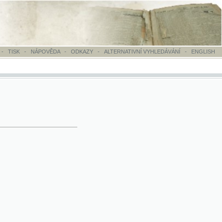
OVĚDA
-
ODKAZY
-
ALTERNATIVNÍ VYHLEDÁVÁNÍ
-
ENGLISH