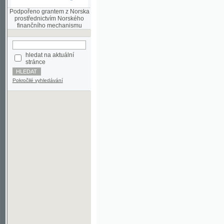
finančního mechanismu
hledat na aktuální
stránce
Pokročilé vyhledávání
©2003-2010
Developed
under GNU GPL
by
Qbizm
,
NKČR
and
KNAV