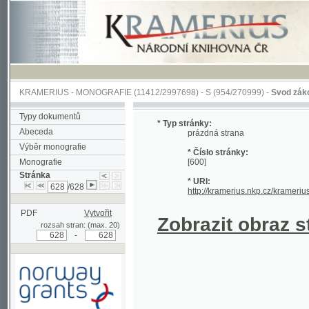
KRAMERIUS
-
MONOGRAFIE
(11412/2997698) -
S (954/270999)
-
Svod zákonův sl
Typy dokumentů
* Typ stránky:
Abeceda
prázdná strana
Výběr monografie
* Číslo stránky:
Monografie
[600]
Stránka
* URI:
/628
http://kramerius.nkp.cz/kramerius/han
PDF
Vytvořit
Zobrazit obraz strá
rozsah stran: (max. 20)
-
Podpořeno grantem z Norska
prostřednictvím Norského