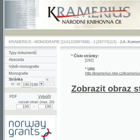
KRAMERIUS
-
MONOGRAFIE
(11412/2997698) -
J (297/76113)
-
J.A. Komenského Laby
Typy dokumentů
* Číslo stránky:
Abeceda
[192]
Výběr monografie
* URI:
Monografie
http://kramerius.nkp.cz/kramerius/hand
Stránka
/190
Zobrazit obraz strá
PDF
Vytvořit
rozsah stran: (max. 20)
-
Podpořeno grantem z Norska
prostřednictvím Norského