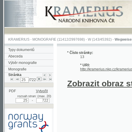
KRAMERIUS
-
MONOGRAFIE
(11412/2997698) -
W (143/45392)
-
Wegweiser durch 
Typy dokumentů
* Číslo stránky:
Abeceda
13
Výběr monografie
* URI:
Monografie
http://kramerius.nkp.cz/kramerius/hand
Stránka
/722
Zobrazit obraz strá
PDF
Vytvořit
rozsah stran: (max. 20)
-
Podpořeno grantem z Norska
prostřednictvím Norského