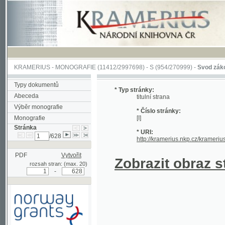
KRAMERIUS
-
MONOGRAFIE
(11412/2997698) -
S (954/270999)
-
Svod zákonův sl
Typy dokumentů
* Typ stránky:
Abeceda
titulní strana
Výběr monografie
* Číslo stránky:
Monografie
[I]
Stránka
* URI:
/628
http://kramerius.nkp.cz/kramerius/han
PDF
Vytvořit
Zobrazit obraz strá
rozsah stran: (max. 20)
-
Podpořeno grantem z Norska
prostřednictvím Norského