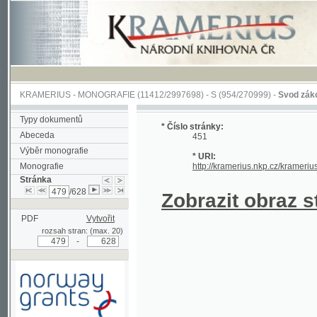
KRAMERIUS
-
MONOGRAFIE
(11412/2997698) -
S (954/270999)
-
Svod zákonův sl
Typy dokumentů
* Číslo stránky:
Abeceda
451
Výběr monografie
* URI:
Monografie
http://kramerius.nkp.cz/kramerius/han
Stránka
/628
Zobrazit obraz strá
PDF
Vytvořit
rozsah stran: (max. 20)
-
Podpořeno grantem z Norska
prostřednictvím Norského