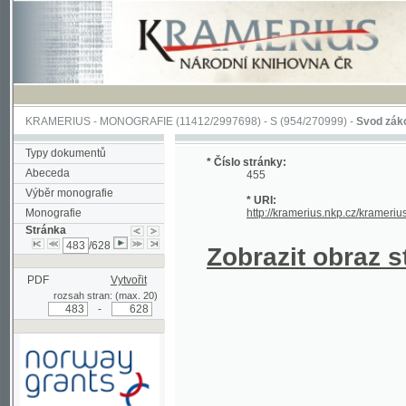
KRAMERIUS
-
MONOGRAFIE
(11412/2997698) -
S (954/270999)
-
Svod zákonův sl
Typy dokumentů
* Číslo stránky:
Abeceda
455
Výběr monografie
* URI:
Monografie
http://kramerius.nkp.cz/kramerius/han
Stránka
/628
Zobrazit obraz strá
PDF
Vytvořit
rozsah stran: (max. 20)
-
Podpořeno grantem z Norska
prostřednictvím Norského