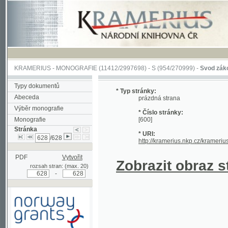
KRAMERIUS
-
MONOGRAFIE
(11412/2997698) -
S (954/270999)
-
Svod zákonův sl
Typy dokumentů
* Typ stránky:
Abeceda
prázdná strana
Výběr monografie
* Číslo stránky:
Monografie
[600]
Stránka
* URI:
/628
http://kramerius.nkp.cz/kramerius/han
PDF
Vytvořit
Zobrazit obraz strá
rozsah stran: (max. 20)
-
Podpořeno grantem z Norska
prostřednictvím Norského