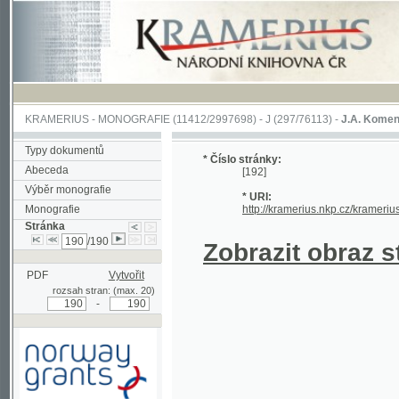
KRAMERIUS
-
MONOGRAFIE
(11412/2997698) -
J (297/76113)
-
J.A. Komenského Laby
Typy dokumentů
* Číslo stránky:
Abeceda
[192]
Výběr monografie
* URI:
Monografie
http://kramerius.nkp.cz/kramerius/hand
Stránka
/190
Zobrazit obraz strá
PDF
Vytvořit
rozsah stran: (max. 20)
-
Podpořeno grantem z Norska
prostřednictvím Norského