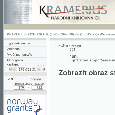
KRAMERIUS
-
MONOGRAFIE
(11412/2997698) -
W (143/45392)
-
Wegweiser durch 
Typy dokumentů
* Číslo stránky:
Abeceda
164
Výběr monografie
* URI:
Monografie
http://kramerius.nkp.cz/kramerius/hand
Stránka
/722
Zobrazit obraz strá
PDF
Vytvořit
rozsah stran: (max. 20)
-
Podpořeno grantem z Norska
prostřednictvím Norského