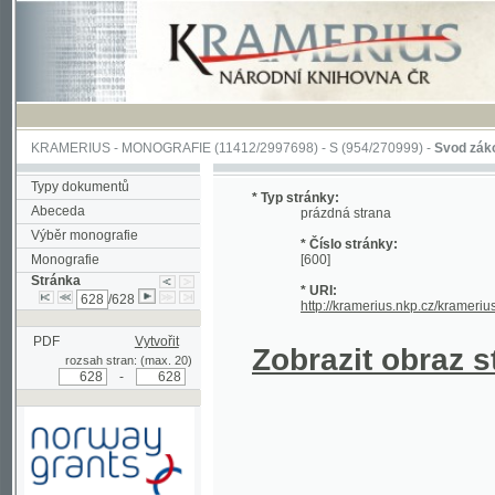
KRAMERIUS
-
MONOGRAFIE
(11412/2997698) -
S (954/270999)
-
Svod zákonův sl
Typy dokumentů
* Typ stránky:
Abeceda
prázdná strana
Výběr monografie
* Číslo stránky:
Monografie
[600]
Stránka
* URI:
/628
http://kramerius.nkp.cz/kramerius/han
PDF
Vytvořit
Zobrazit obraz strá
rozsah stran: (max. 20)
-
Podpořeno grantem z Norska
prostřednictvím Norského