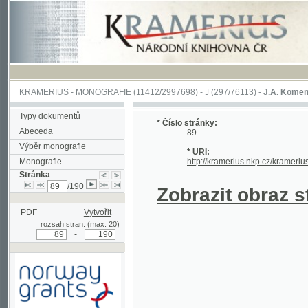
KRAMERIUS
-
MONOGRAFIE
(11412/2997698) -
J (297/76113)
-
J.A. Komenského Laby
Typy dokumentů
* Číslo stránky:
Abeceda
89
Výběr monografie
* URI:
Monografie
http://kramerius.nkp.cz/kramerius/hand
Stránka
/190
Zobrazit obraz strá
PDF
Vytvořit
rozsah stran: (max. 20)
-
Podpořeno grantem z Norska
prostřednictvím Norského