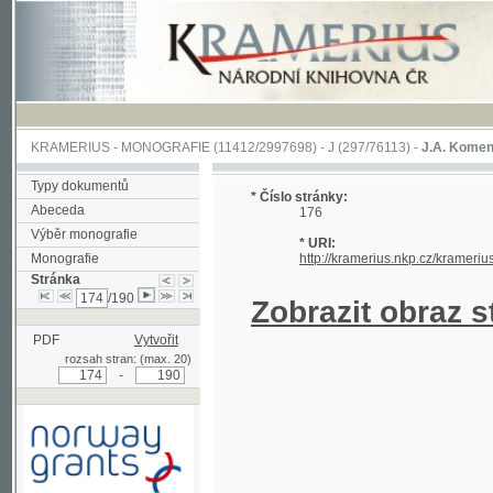
KRAMERIUS
-
MONOGRAFIE
(11412/2997698) -
J (297/76113)
-
J.A. Komenského Laby
Typy dokumentů
* Číslo stránky:
Abeceda
176
Výběr monografie
* URI:
Monografie
http://kramerius.nkp.cz/kramerius/hand
Stránka
/190
Zobrazit obraz strá
PDF
Vytvořit
rozsah stran: (max. 20)
-
Podpořeno grantem z Norska
prostřednictvím Norského