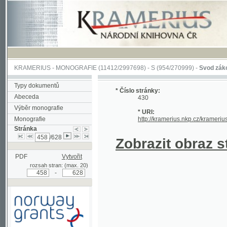
KRAMERIUS
-
MONOGRAFIE
(11412/2997698) -
S (954/270999)
-
Svod zákonův sl
Typy dokumentů
* Číslo stránky:
Abeceda
430
Výběr monografie
* URI:
Monografie
http://kramerius.nkp.cz/kramerius/han
Stránka
/628
Zobrazit obraz strá
PDF
Vytvořit
rozsah stran: (max. 20)
-
Podpořeno grantem z Norska
prostřednictvím Norského