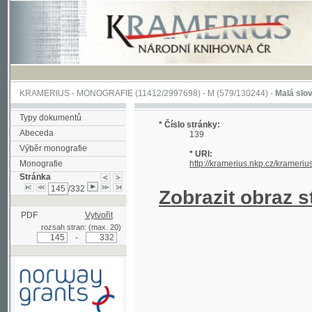
KRAMERIUS
-
MONOGRAFIE
(11412/2997698) -
M (579/130244)
-
Malá slovesnosť, 
Typy dokumentů
* Číslo stránky:
Abeceda
139
Výběr monografie
* URI:
Monografie
http://kramerius.nkp.cz/kramerius/hand
Stránka
/332
Zobrazit obraz strá
PDF
Vytvořit
rozsah stran: (max. 20)
-
Podpořeno grantem z Norska
prostřednictvím Norského