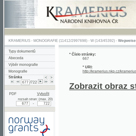
KRAMERIUS
-
MONOGRAFIE
(11412/2997698) -
W (143/45392)
-
Wegweiser durch 
Typy dokumentů
* Číslo stránky:
Abeceda
667
Výběr monografie
* URI:
Monografie
http://kramerius.nkp.cz/kramerius/hand
Stránka
/722
Zobrazit obraz strá
PDF
Vytvořit
rozsah stran: (max. 20)
-
Podpořeno grantem z Norska
prostřednictvím Norského