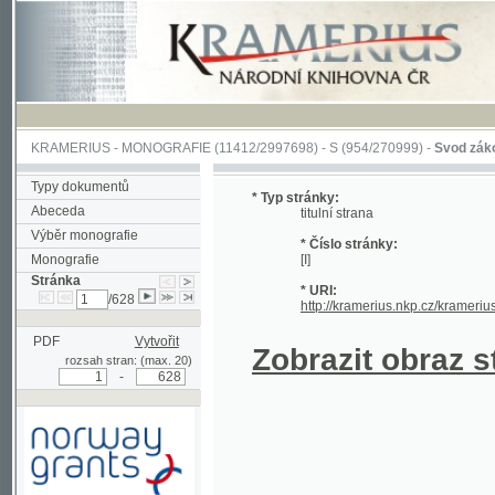
KRAMERIUS
-
MONOGRAFIE
(11412/2997698) -
S (954/270999)
-
Svod zákonův sl
Typy dokumentů
* Typ stránky:
Abeceda
titulní strana
Výběr monografie
* Číslo stránky:
Monografie
[I]
Stránka
* URI:
/628
http://kramerius.nkp.cz/kramerius/han
PDF
Vytvořit
Zobrazit obraz strá
rozsah stran: (max. 20)
-
Podpořeno grantem z Norska
prostřednictvím Norského