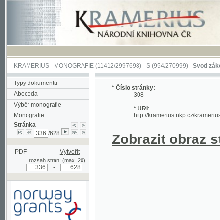
KRAMERIUS
-
MONOGRAFIE
(11412/2997698) -
S (954/270999)
-
Svod zákonův sl
Typy dokumentů
* Číslo stránky:
Abeceda
308
Výběr monografie
* URI:
Monografie
http://kramerius.nkp.cz/kramerius/han
Stránka
/628
Zobrazit obraz strá
PDF
Vytvořit
rozsah stran: (max. 20)
-
Podpořeno grantem z Norska
prostřednictvím Norského