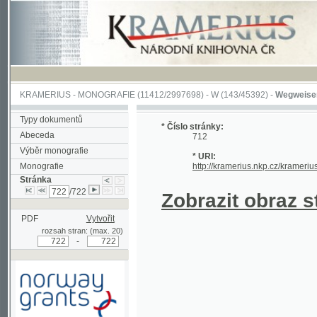
KRAMERIUS
-
MONOGRAFIE
(11412/2997698) -
W (143/45392)
-
Wegweiser durch 
Typy dokumentů
* Číslo stránky:
Abeceda
712
Výběr monografie
* URI:
Monografie
http://kramerius.nkp.cz/kramerius/hand
Stránka
/722
Zobrazit obraz strá
PDF
Vytvořit
rozsah stran: (max. 20)
-
Podpořeno grantem z Norska
prostřednictvím Norského