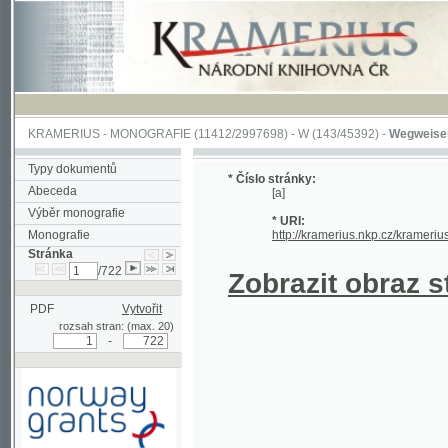
KRAMERIUS
-
MONOGRAFIE
(11412/2997698) -
W (143/45392)
-
Wegweiser durch 
Typy dokumentů
* Číslo stránky:
Abeceda
[a]
Výběr monografie
* URI:
Monografie
http://kramerius.nkp.cz/kramerius/hand
Stránka
/722
Zobrazit obraz strá
PDF
Vytvořit
rozsah stran: (max. 20)
-
Podpořeno grantem z Norska
prostřednictvím Norského