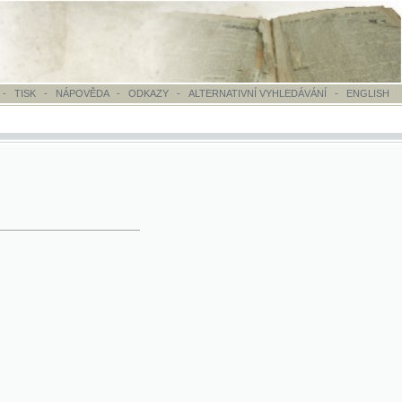
OVĚDA
-
ODKAZY
-
ALTERNATIVNÍ VYHLEDÁVÁNÍ
-
ENGLISH